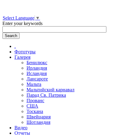
Select Language
▼
Enter your keywords
.
Фототуры
Галерея
Бенилюкс
Ирландия
Исландия
Лансароте
Мальта
Мальтийский карнавал
Парад Св. Патрика
Прованс
США
Тоскана
Швейцария
Шотландия
Видео
Отчеты