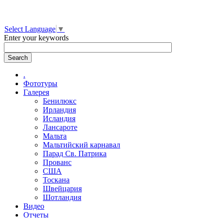
Select Language
▼
Enter your keywords
.
Фототуры
Галерея
Бенилюкс
Ирландия
Исландия
Лансароте
Мальта
Мальтийский карнавал
Парад Св. Патрика
Прованс
США
Тоскана
Швейцария
Шотландия
Видео
Отчеты