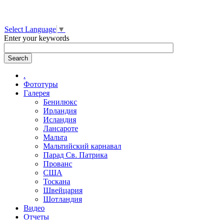
Select Language
▼
Enter your keywords
.
Фототуры
Галерея
Бенилюкс
Ирландия
Исландия
Лансароте
Мальта
Мальтийский карнавал
Парад Св. Патрика
Прованс
США
Тоскана
Швейцария
Шотландия
Видео
Отчеты