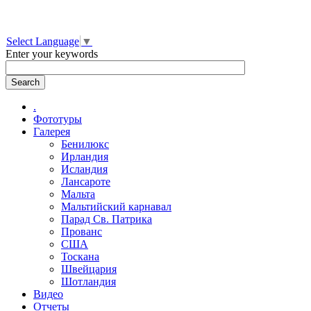
Select Language
▼
Enter your keywords
.
Фототуры
Галерея
Бенилюкс
Ирландия
Исландия
Лансароте
Мальта
Мальтийский карнавал
Парад Св. Патрика
Прованс
США
Тоскана
Швейцария
Шотландия
Видео
Отчеты