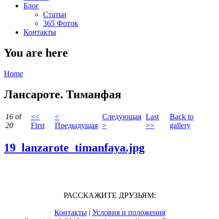
Блог
Статьи
365 Фоток
Контакты
You are here
Home
Лансароте. Тиманфая
16
of
<<
<
Следующая
Last
Back to
20
First
Предыдущая
>
>>
gallery
19_lanzarote_timanfaya.jpg
РАССКАЖИТЕ ДРУЗЬЯМ:
Контакты
|
Условия и положения