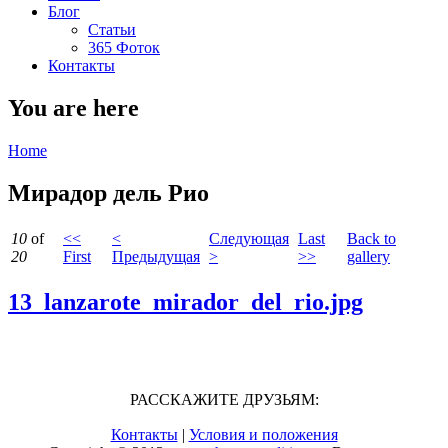
Блог
Статьи
365 Фоток
Контакты
You are here
Home
Мирадор дель Рио
10
of
<<
<
Следующая
Last
Back to
20
First
Предыдущая
>
>>
gallery
13_lanzarote_mirador_del_rio.jpg
РАССКАЖИТЕ ДРУЗЬЯМ:
Контакты
|
Условия и положения