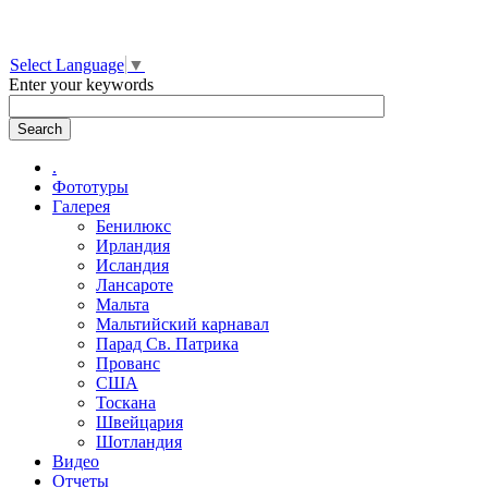
Select Language
▼
Enter your keywords
.
Фототуры
Галерея
Бенилюкс
Ирландия
Исландия
Лансароте
Мальта
Мальтийский карнавал
Парад Св. Патрика
Прованс
США
Тоскана
Швейцария
Шотландия
Видео
Отчеты