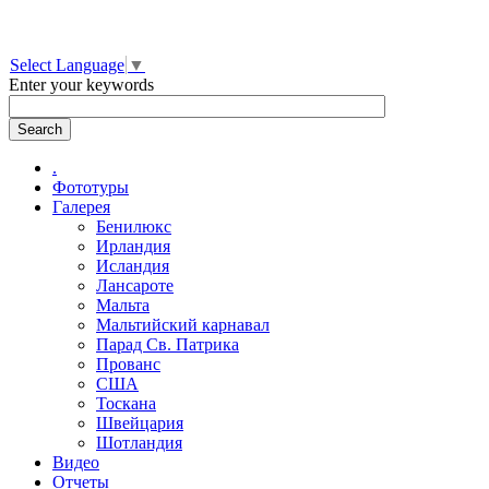
Select Language
▼
Enter your keywords
.
Фототуры
Галерея
Бенилюкс
Ирландия
Исландия
Лансароте
Мальта
Мальтийский карнавал
Парад Св. Патрика
Прованс
США
Тоскана
Швейцария
Шотландия
Видео
Отчеты