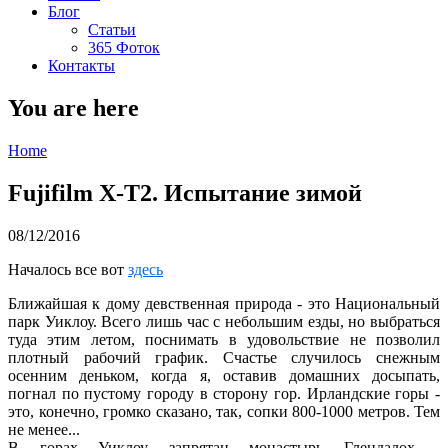
Блог
Статьи
365 Фоток
Контакты
You are here
Home
Fujifilm X-T2. Испытание зимой
08/12/2016
Началось все вот
здесь
Ближайшая к дому девственная природа - это Национальный
парк Уиклоу. Всего лишь час с небольшим езды, но выбраться
туда этим летом, поснимать в удовольствие не позволил
плотный рабочий график. Счастье случилось снежным
осенним деньком, когда я, оставив домашних досыпать,
погнал по пустому городу в сторону гор. Ирландские горы -
это, конечно, громко сказано, так, сопки 800-1000 метров. Тем
не менее...
В горах Уиклоу запрятан монастырь Глендалох -