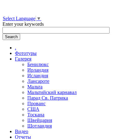
Select Language
▼
Enter your keywords
.
Фототуры
Галерея
Бенилюкс
Ирландия
Исландия
Лансароте
Мальта
Мальтийский карнавал
Парад Св. Патрика
Прованс
США
Тоскана
Швейцария
Шотландия
Видео
Отчеты