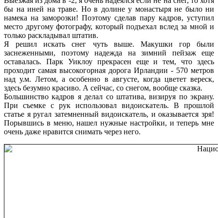
Выезжая из дома в -2, я очень надеялся если не на снег, то хотя
бы на иней на траве. Но в долине у монастыря не было ни
намека на заморозки! Поэтому сделав пару кадров, уступил
место другому фотографу, который подъехал вслед за мной и
только раскладывал штатив.
Я решил искать снег чуть выше. Макушки гор были
заснеженными, поэтому надежда на зимний пейзаж еще
оставалась. Парк Уиклоу прекрасен еще и тем, что здесь
проходит самая высокогорная дорога Ирландии - 570 метров
над у.м. Летом, а особенно в августе, когда цветет вереск,
здесь безумно красиво. А сейчас, со снегом, вообще сказка.
Большинство кадров я делал со штатива, визируя по экрану.
При съемке с рук использовал видоискатель. В прошлой
статье я ругал затемненный видоискатель, и оказывается зря!
Порывшись в меню, нашел нужные настройки, и теперь мне
очень даже нравится снимать через него.