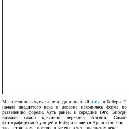
Мы заселились чуть ли не в единственный
отель
в Бибури. С
начала двадцатого века в деревне находилась ферма по
разведению форели. Чуть ранее, в середине 19го, Бибури
назвали самой красивой деревней Англии. Самой
фотографируемой улицей в Бибури является Арлингтон Роу –
здесь стоят дома, построенные еще в четырнадцатом веке!