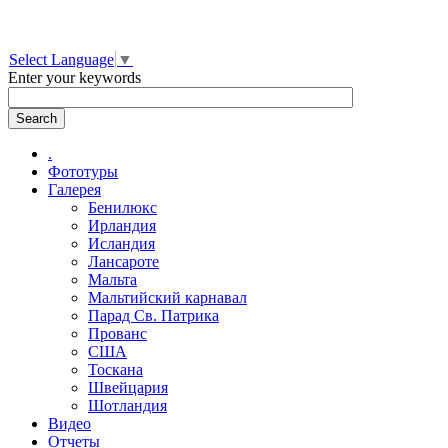
Select Language
▼
Enter your keywords
.
Фототуры
Галерея
Бенилюкс
Ирландия
Исландия
Лансароте
Мальта
Мальтийский карнавал
Парад Св. Патрика
Прованс
США
Тоскана
Швейцария
Шотландия
Видео
Отчеты