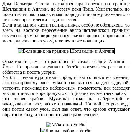
Дом Вальтера Скотта находится практически на границе
Шотландии и Англии, на берегу реки Твид. Удивительно, но
посетителей было мало, и мы побродили по дому знаменитого
писателя практически в одиночестве.
Если в западной части граница никак особо не обозначена, то
здесь на востоке пересечение англо-шотландской границы
отмечено прям на широкую ногу: съезд с дороги, парковочные
места, ларек с перекусом, и конечно же волынщик.
Отметившись, мы отправились в самое сердце Англии –
Йорк. Но прежде зарулили в Уитби, посмотреть развалины
аббатства и поесть устриц.
Уитби – очень курортный город, и мы сошлись во мнении,
что по-хорошему здесь можно задержаться на денек-другой,
устроить променад по набережным, посмотреть, как разводят
мосты и поесть морепродуктов. Еще одна из местных забав –
это ловля крабов. Мужички стоят на набережной и
закидывают в реку леску с наживкой. На мой вопрос, куда
они потом сдают улов, был дан ответ, что крабов отпускают
обратно в воду, и это просто такое развлечение.