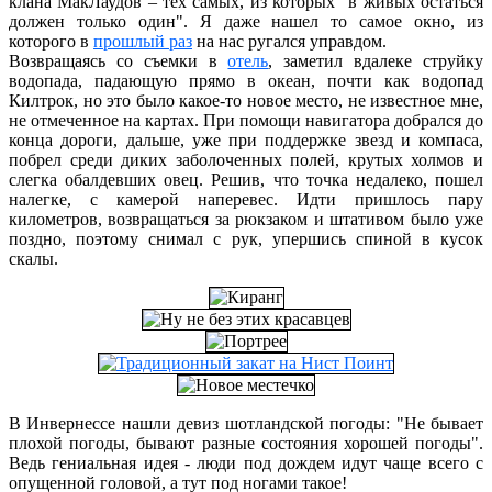
клана МакЛаудов – тех самых, из которых "в живых остаться
должен только один". Я даже нашел то самое окно, из
которого в
прошлый раз
на нас ругался управдом.
Возвращаясь со съемки в
отель
, заметил вдалеке струйку
водопада, падающую прямо в океан, почти как водопад
Килтрок, но это было какое-то новое место, не известное мне,
не отмеченное на картах. При помощи навигатора добрался до
конца дороги, дальше, уже при поддержке звезд и компаса,
побрел среди диких заболоченных полей, крутых холмов и
слегка обалдевших овец. Решив, что точка недалеко, пошел
налегке, с камерой наперевес. Идти пришлось пару
километров, возвращаться за рюкзаком и штативом было уже
поздно, поэтому снимал с рук, упершись спиной в кусок
скалы.
В Инвернессе нашли девиз шотландской погоды: "Не бывает
плохой погоды, бывают разные состояния хорошей погоды".
Ведь гениальная идея - люди под дождем идут чаще всего с
опущенной головой, а тут под ногами такое!