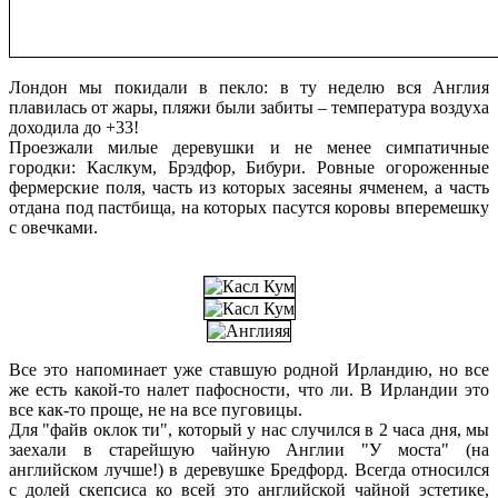
Лондон мы покидали в пекло: в ту неделю вся Англия
плавилась от жары, пляжи были забиты – температура воздуха
доходила до +33!
Проезжали милые деревушки и не менее симпатичные
городки: Каслкум, Брэдфор, Бибури. Ровные огороженные
фермерские поля, часть из которых засеяны ячменем, а часть
отдана под пастбища, на которых пасутся коровы вперемешку
с овечками.
Все это напоминает уже ставшую родной Ирландию, но все
же есть какой-то налет пафосности, что ли. В Ирландии это
все как-то проще, не на все пуговицы.
Для "файв оклок ти", который у нас случился в 2 часа дня, мы
заехали в старейшую чайную Англии "У моста" (на
английском лучше!) в деревушке Бредфорд. Всегда относился
с долей скепсиса ко всей это английской чайной эстетике,