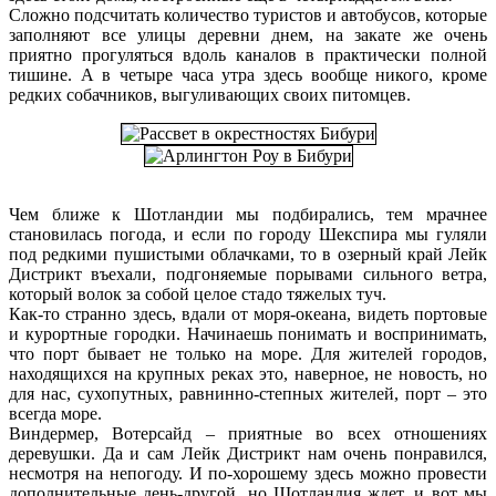
Сложно подсчитать количество туристов и автобусов, которые
заполняют все улицы деревни днем, на закате же очень
приятно прогуляться вдоль каналов в практически полной
тишине. А в четыре часа утра здесь вообще никого, кроме
редких собачников, выгуливающих своих питомцев.
Чем ближе к Шотландии мы подбирались, тем мрачнее
становилась погода, и если по городу Шекспира мы гуляли
под редкими пушистыми облачками, то в озерный край Лейк
Дистрикт въехали, подгоняемые порывами сильного ветра,
который волок за собой целое стадо тяжелых туч.
Как-то странно здесь, вдали от моря-океана, видеть портовые
и курортные городки. Начинаешь понимать и воспринимать,
что порт бывает не только на море. Для жителей городов,
находящихся на крупных реках это, наверное, не новость, но
для нас, сухопутных, равнинно-степных жителей, порт – это
всегда море.
Виндермер, Вотерсайд – приятные во всех отношениях
деревушки. Да и сам Лейк Дистрикт нам очень понравился,
несмотря на непогоду. И по-хорошему здесь можно провести
дополнительные день-другой, но Шотландия ждет, и вот мы