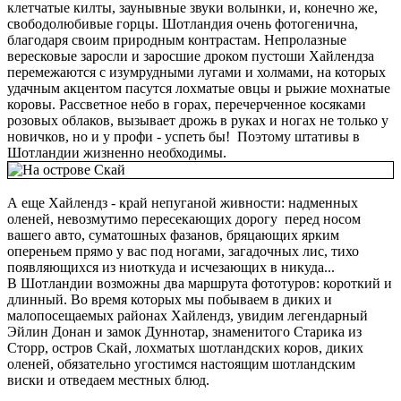
клетчатые килты, заунывные звуки волынки, и, конечно же,
свободолюбивые горцы. Шотландия очень фотогенична,
благодаря своим природным контрастам. Непролазные
вересковые заросли и заросшие дроком пустоши Хайлендза
перемежаются с изумрудными лугами и холмами, на которых
удачным акцентом пасутся лохматые овцы и рыжие мохнатые
коровы. Рассветное небо в горах, перечерченное косяками
розовых облаков, вызывает дрожь в руках и ногах не только у
новичков, но и у профи - успеть бы! Поэтому штативы в
Шотландии жизненно необходимы.
А еще Хайлендз - край непуганой живности: надменных
оленей, невозмутимо пересекающих дорогу перед носом
вашего авто, суматошных фазанов, бряцающих ярким
опереньем прямо у вас под ногами, загадочных лис, тихо
появляющихся из ниоткуда и исчезающих в никуда...
В Шотландии возможны два маршрута фототуров: короткий и
длинный. Во время которых мы побываем в диких и
малопосещаемых районах Хайлендз, увидим легендарный
Эйлин Донан и замок Дуннотар, знаменитого Старика из
Сторр, остров Скай, лохматых шотландских коров, диких
оленей, обязательно угостимся настоящим шотландским
виски и отведаем местных блюд.