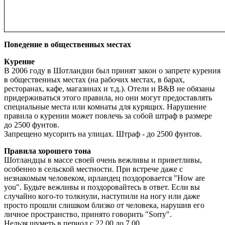
Поведение в общественных местах
Курение
В 2006 году в Шотландии был принят закон о запрете курения
в общественных местах (на рабочих местах, в барах,
ресторанах, кафе, магазинах и т.д.). Отели и В&В не обязаны
придерживаться этого правила, но они могут предоставлять
специальные места или комнаты для курящих. Нарушение
правила о курении может повлечь за собой штраф в размере
до 2500 фунтов.
Запрещено мусорить на улицах. Штраф - до 2500 фунтов.
Правила хорошего тона
Шотландцы в массе своей очень вежливы и приветливы,
особенно в сельской местности. При встрече даже с
незнакомым человеком, ирландец поздоровается "How are
you". Будьте вежливы и поздоровайтесь в ответ. Если вы
случайно кого-то толкнули, наступили на ногу или даже
просто прошли слишком близко от человека, нарушив его
личное пространство, принято говорить "Sorry".
Нельзя шуметь в период с 22.00 до 7.00.