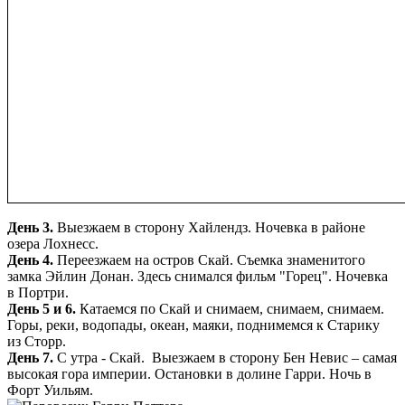
День 3.
Выезжаем в сторону
Хайлендз
. Ночевка в районе
озера
Лохнесс
.
День 4.
Переезжаем на остров
Скай
. Съемка знаменитого
замка Эйлин
Донан
. Здесь снимался фильм "Горец". Ночевка
в
Портри
.
День 5 и 6.
Катаемся по
Скай
и снимаем, снимаем, снимаем.
Горы, реки, водопады, океан, маяки, поднимемся к Старику
из
Сторр
.
День 7.
С утра -
Скай
. Выезжаем в сторону Бен Невис – самая
высокая гора империи. Остановки в долине Гарри. Ночь в
Форт Уильям.