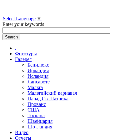
Select Language
▼
Enter your keywords
.
Фототуры
Галерея
Бенилюкс
Ирландия
Исландия
Лансароте
Мальта
Мальтийский карнавал
Парад Св. Патрика
Прованс
США
Тоскана
Швейцария
Шотландия
Видео
Отчеты