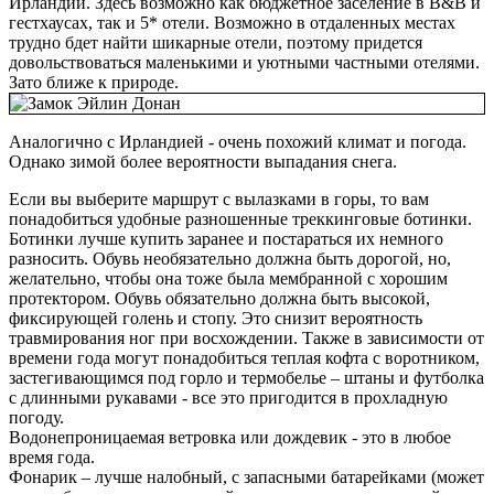
Ирландии. Здесь возможно как бюджетное заселение в B&B и
гестхаусах, так и 5* отели. Возможно в отдаленных местах
трудно бдет найти шикарные отели, поэтому придется
довольствоваться маленькими и уютными частными отелями.
Зато ближе к природе.
Аналогично с Ирландией - очень похожий климат и погода.
Однако зимой более вероятности выпадания снега.
Если вы выберите маршрут с вылазками в горы, то вам
понадобиться
удобные разношенные треккинговые ботинки.
Ботинки лучше купить заранее и постараться их немного
разносить. Обувь необязательно должна быть дорогой, но,
желательно, чтобы она тоже была мембранной с хорошим
протектором.
Обувь обязательно должна быть высокой,
фиксирующей голень и стопу. Это снизит вероятность
травмирования ног при восхождении. Также в зависимости от
времени года могут понадобиться
теплая кофта с воротником,
застегивающимся под горло и т
ермобелье – штаны и футболка
с длинными рукавами - все это пригодится в прохладную
погоду.
Водонепроницаемая ветровка или дождевик - это в любое
время года.
Фонарик – лучше налобный, с запасными батарейками (может